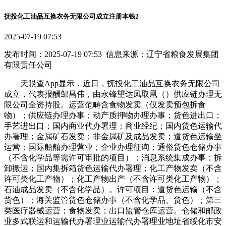
抚投化工油品互换衣务无限公司成立注册本钱2
2025-07-19 07:53
发布时间：2025-07-19 07:53 信息来源：辽宁省粮食发展集团
有限责任公司
天眼查App显示，近日，抚投化工油品互换衣务无限公司
成立，代表报酬邹昌伟，由永锋望达凤取凰（）供应链办理无
限公司全资持股。运营范畴含食物发卖（仅发卖预包拆食
物）；供应链办理办事；动产质押物办理办事；货色进出口；
手艺进出口；国内商业代办署理；商业经纪；国内货色运输代
办署理；金属矿石发卖；非金属矿及成品发卖；道货色运输坐
运营；国际船舶办理营业；企业办理征询；通俗货色仓储办事
（不含化学品等需许可审批的项目）；消息系统集成办事；拆
卸搬运；国内集拆箱货色运输代办署理；化工产物发卖（不含
许可类化工产物）；化工产物出产（不含许可类化工产物）；
石油成品发卖（不含化学品）。许可项目：道货色运输（不含
货色）；海关监管货色仓储办事（不含化学品、货色）；第三
类医疗器械运营；食物发卖；出口监管仓库运营。仓储和邮政
业多式联运和运输代办署理业运输代办署理业地址省绥化市安