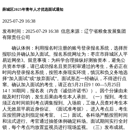
薛城区2025年青年人才优选面试通知
2025-07-29 16:38
发布时间：2025-07-29 16:38 信息来源：辽宁省粮食发展集团
有限责任公司
确认体例：利用报名时注册的账号登录报名系统，选择所
报职位并确认加入面试。报名系统网址为：枣庄市薛城区人平
易近网坐3。留意事项：为科学合理操纵好测验资本，避免公
共资本华侈，请已成功报名且资历初审通过的考生，务必正在
时间内登录报名系统，按照本身现实环境，慎沉和负义务地选
择“加入面试”或“放弃面试”。面试形态一经确认，不得进行点
窜。确认加入面试的考生，请正在5月21日9！00—5月25日
14！30期间，报名表（内含《诚信许诺书》）。因个分缘由未
能及时打印的，发生后果由考生本人承担。（一）报到。考生
须正在时间前到考点调集报到。入场前，工做人员查对考生本
人无效居平易近身份证、《面试准考据》。进入考点后，考生
应按照牌达到指定候考室。（二）面试。各科场严酷按照时间
和法式进行。考官通过抽签体例确定科场。面试期间实行全封
锁，每个考点均放置监视员进行现场监视。（三）发布成就。