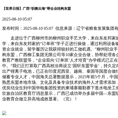
【世界日报】广西“职教出海”帮企业结构东盟
2025-08-10 05:07
发布时间：2025-08-10 05:07 信息来源：辽宁省粮食发展集
走进位于广西柳州市的柳州职业手艺大学，来自东友邦家的“
学，来自东友邦家的“订单班”学子正进行操做，通过利用设备
资企业就业，留学履历让我获得较好的工做机遇。”柳州职业
构东盟，广西柳工集团无限公司等10家企业合做，协帮处理
教育产教联盟等，“企业双向‘订单班’人才培育”办学模式已
中。“我们正打算取广西高校洽商设立‘国轩东盟学金’，持久
出产锂离子电池，已正在印度尼西亚、越南、泰国等国度合做
储蓄专业人才，中国海关总署数据显示，2025年前5个月，中
熟悉东盟本地市场、文化及具备专业技术的海外人才需求添加
优良结业生到中国华电集团投资的柬埔寨额勒赛下逛水电坐工做
壮族自治区教育厅消息显示，广西已成功举办多届中国—东盟职
业教育合做立异高地成效显著。（完）！