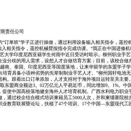
团有限责任公司
订单班”学子正进行操做，通过利用设备输入相关指令，遥控
输入相关指令，遥控机械臂按指令完成功课。“我正在中国进修
手艺大学印度尼西亚籍学生何雨中近日受访时暗示。柳州职业手
各企业分歧的用人需求，设想人才合做培育方案；目前，该校合做
正在越南、泰国、印度尼西亚等国度落地，让来华留学的东盟学子
定向培育具备小语种劣势的先辈制制业手艺人才。”柳州国轩电池
结构。跟着出口订单添加，人才支持对于海外项目运转至关主要。
国取东盟商业额达3。02万亿元人平易近币，同比增加9。1%
，促使中国高校落地健全海外人才培育机制。广西水利电力职业手
，通过校企结合模式培训柬籍员工5000人次，并和柬埔寨院
业教育联展暨论坛，扶植了47个培训、17个中国—东盟现代工