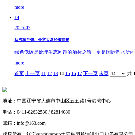
more
14
2025-07
从汽车产销、外贸大盘经济前景
绿色低碳是处理生态问题的治标之策，更是国际潮水所向。前
more
首页
上一页
11
12
13
14
15
16
17
下一页
末页
共
地址：中国辽宁省大连市中山区五五路1号港湾中心
电话：0411-82632530 / 82814080
邮箱：info@163.com
版权所有：辽宁suncitygroup太阳集团粮油进出口股份有限公司