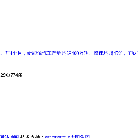
4个月，新能源汽车产销均破400万辆、增速均超45%，了财产
129
页
774
条
网站地图
技术支持：
suncitygroup太阳集团