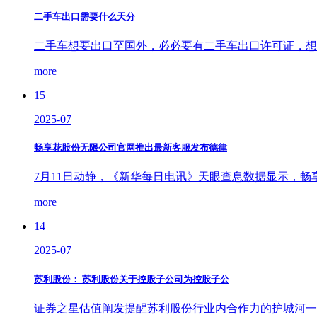
二手车出口需要什么天分
二手车想要出口至国外，必必要有二手车出口许可证，想
more
15
2025-07
畅享花股份无限公司官网推出最新客服发布德律
7月11日动静，《新华每日电讯》天眼查息数据显示，畅
more
14
2025-07
苏利股份： 苏利股份关于控股子公司为控股子公
证券之星估值阐发提醒苏利股份行业内合作力的护城河一般