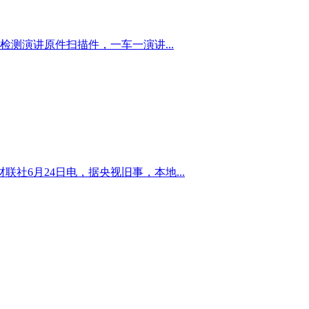
测演讲原件扫描件，一车一演讲...
社6月24日电，据央视旧事，本地...